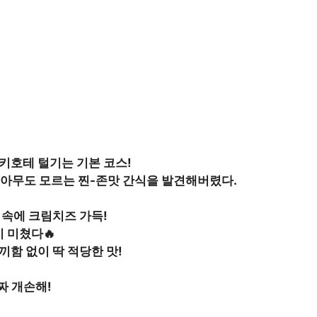
돈키호테 털기는 기본 코스!
 아무도 모르는 찐-존맛 간식을 발견해버렸다.
 속에 크림치즈 가득!
 미쳤다🔥
끼함 없이 딱 적당한 맛!
짜 개손해!