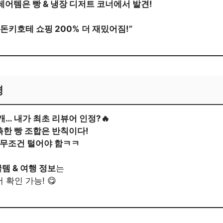
레어템은 빵 & 냉장 디저트 코너에서 발견!
 돈키호테 쇼핑 200% 더 재밌어짐!”
평
개… 내가 최초 리뷰어 인정?🔥
촉한 빵 조합은 반칙이다!
 무조건 털어야 함ㅋㅋ
템 & 여행 정보
는
 확인 가능! 😋