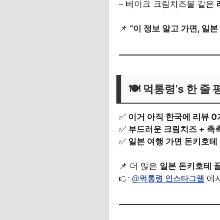
– 베이크 크림치즈볼 같은
📌
“이 정보 알고 가면, 일본
🍽
먹통령’s 한 줄 
✅
이거 아직 한국에 리뷰 0
✅
부드러운 크림치즈 + 촉
✅
일본 여행 가면 돈키호테
📌 더 많은
일본 돈키호테 꿀
👉
에서
@먹통령 인스타그램