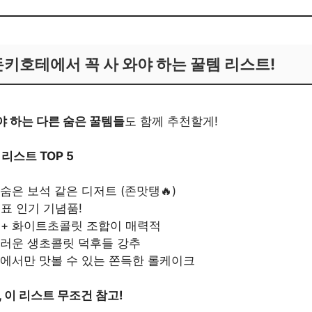
돈키호테에서 꼭 사 와야 하는 꿀템 리스트!
,
야 하는 다른 숨은 꿀템들
도 함께 추천할게!
리스트 TOP 5
 숨은 보석 같은 디저트 (존맛탱🔥)
대표 인기 기념품!
 + 화이트초콜릿 조합이 매력적
드러운 생초콜릿 덕후들 강추
본에서만 맛볼 수 있는 쫀득한 롤케이크
 이 리스트 무조건 참고!