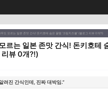
 아무도 모르는 일본 존맛 간식! 돈키호테 숨은 꿀템 ‘크림치즈볼’ (블로그 리뷰 0개?!)
 모르는 일본 존맛 간식! 돈키호테 
리뷰 0개?!)
알려진 간식인데, 진짜 대박임.”