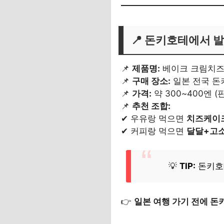
📍
돈키호테에서 발
📌
제품명:
베이크 크림치즈볼 (
📌
구매 장소:
일본 전국 돈
📌
가격:
약 300~400엔 
📌
추천 조합:
✔ 우유랑 먹으면
치즈케이크
✔ 커피랑 먹으면
달달+고소
💡
TIP:
돈키호
👉
일본 여행 가기 전에 돈