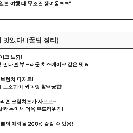
 일본 여행 때 무조건 쟁여옴ㅋㅋ”
 맛있다! (꿀팁 정리)
케이크 느낌!
랑 만나면
부드러운 치즈케이크 같은 맛🔥
한 브런치 디저트!
의 고소함이
커피랑 찰떡궁합!
 돌리면 크림치즈가 사르르~
살짝 녹아서 더욱 부드러워짐!
의 매력을 200% 즐길 수 있음!”