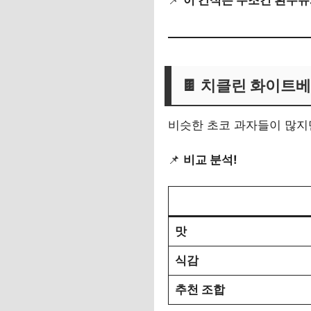
📌
이 간식은 무조건 흰우유
🍫
치클린 화이트베리
비슷한 초코 과자들이 많지
📌
비교 분석!
맛
식감
추천 조합