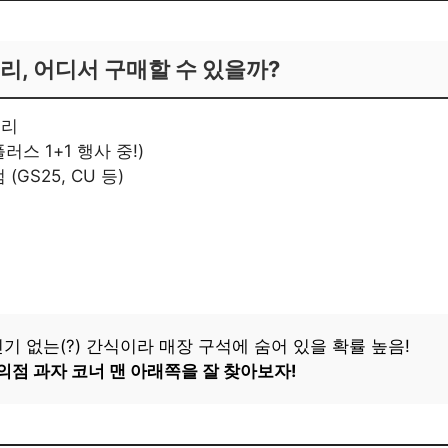
, 어디서 구매할 수 있을까?
베리
러스 1+1 행사 중!)
GS25, CU 등)
기 없는(?) 간식이라 매장 구석에 숨어 있을 확률 높음!
점 과자 코너 맨 아래쪽을 잘 찾아보자!