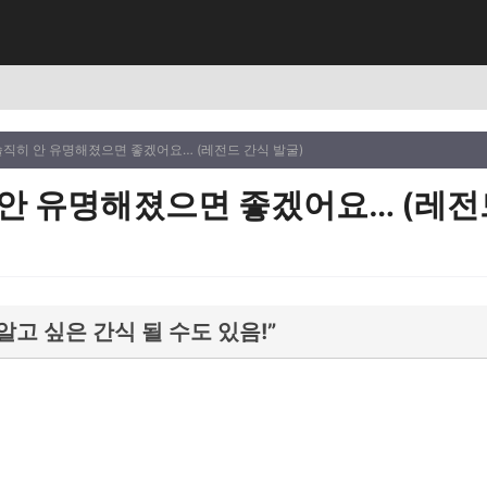
 솔직히 안 유명해졌으면 좋겠어요… (레전드 간식 발굴)
 안 유명해졌으면 좋겠어요… (레전
알고 싶은 간식 될 수도 있음!”