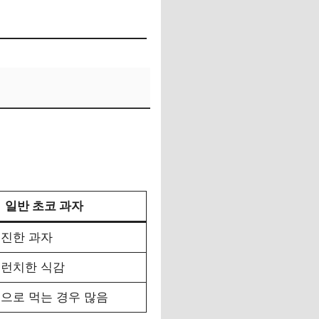
일반 초코 과자
 진한 과자
크런치한 식감
으로 먹는 경우 많음