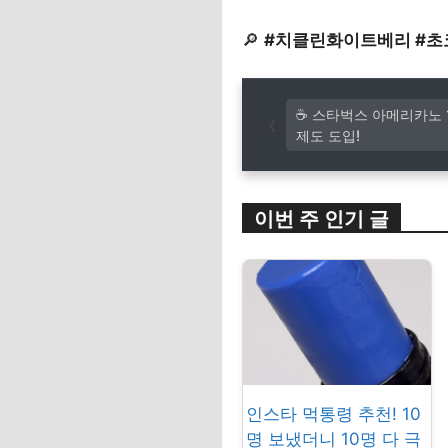
🔎
#치클린화이트베리 #초
☕ 스타벅스 아메리카노 1
제도 도입!
이번 주 인기 글
인스타 먹통령 추천! 10
명 보냈더니 10명 다 극