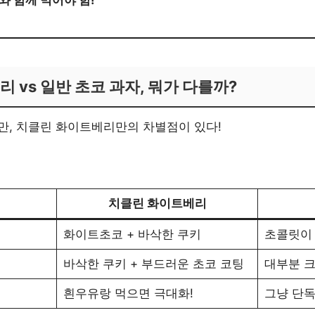
와 함께 먹어야 함!
 vs 일반 초코 과자, 뭐가 다를까?
만, 치클린 화이트베리만의 차별점이 있다!
치클린 화이트베리
화이트초코 + 바삭한 쿠키
초콜릿이
바삭한 쿠키 + 부드러운 초코 코팅
대부분 
흰우유랑 먹으면 극대화!
그냥 단독