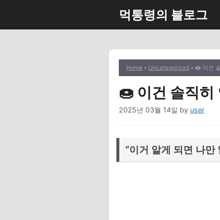
Skip
먹통령의 블로그
to
content
Home
»
Uncategorized
» 🍩 이건
🍩 이건 솔직히
2025년 03월 14일
by
user
“이거 알게 되면 나만 