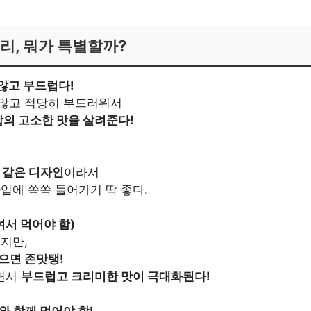
리, 뭐가 특별할까?
않고 부드럽다!
않고 적당히 부드러워서
합의 고소한 맛을 살려준다!
!
 같은 디자인
이라서
입에 쏙쏙 들어가기 딱 좋다.
여서 먹어야 함)
지만,
으면 존맛탱!
면서
부드럽고 크리미한 맛이 극대화된다!