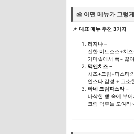
🧀 어떤 메뉴가 그렇
📌
대표 메뉴 추천 3가지
라자냐
–
진한 미트소스+치즈+
가마솥에서 푹~ 끓여
맥앤치즈
–
치즈+크림+파스타의
인스타 감성 + 고소한
빠네 크림파스타
–
바삭한 빵 속에 부어
크림 덕후들 모여라~