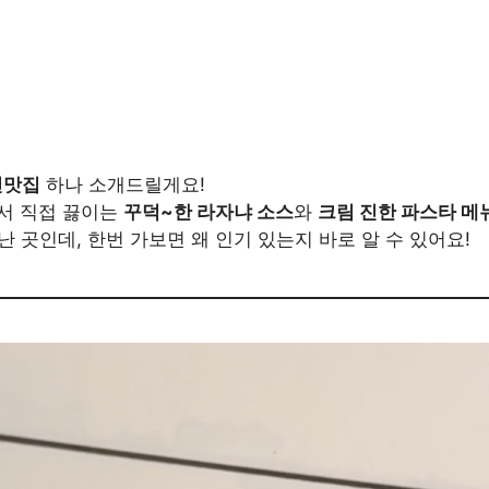
찐맛집
하나 소개드릴게요!
서 직접 끓이는
꾸덕~한 라자냐 소스
와
크림 진한 파스타 메
난 곳인데, 한번 가보면 왜 인기 있는지 바로 알 수 있어요!