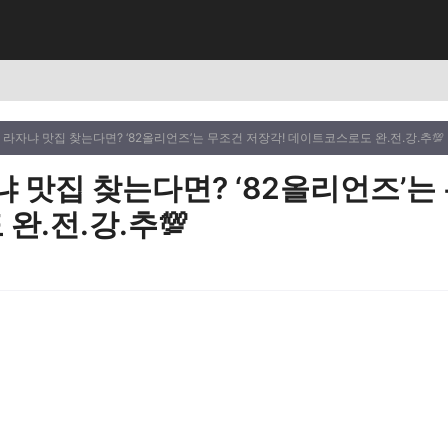
로 라자냐 맛집 찾는다면? ‘82올리언즈’는 무조건 저장각! 데이트코스로도 완.전.강.추💯
냐 맛집 찾는다면? ‘82올리언즈’는
완.전.강.추💯