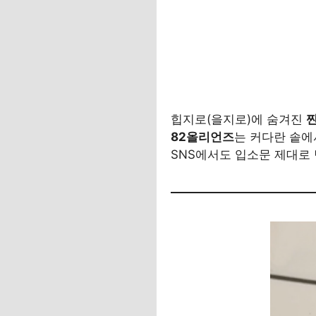
힙지로(을지로)에 숨겨진
82올리언즈
는 커다란 솥에
SNS에서도 입소문 제대로 