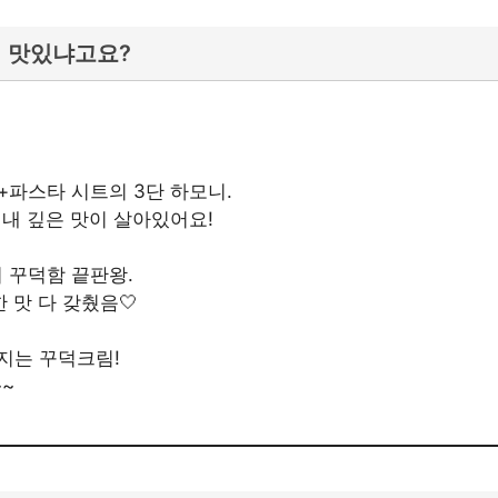
게 맛있냐고요?
파스타 시트의 3단 하모니.
내 깊은 맛이 살아있어요!
 꾸덕함 끝판왕.
 맛 다 갖췄음🤍
지는 꾸덕크림!
~