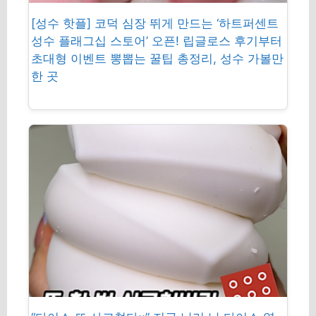
[성수 핫플] 코덕 심장 뛰게 만드는 ‘하트퍼센트
성수 플래그십 스토어’ 오픈! 립글로스 후기부터
초대형 이벤트 뽕뽑는 꿀팁 총정리, 성수 가볼만
한 곳