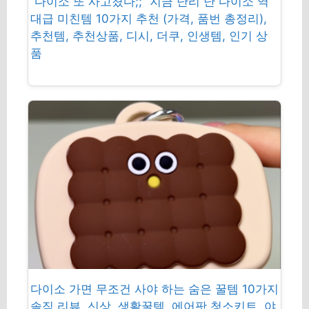
“다이소 또 사고쳤다;;” 지금 난리 난 다이소 역
대급 미친템 10가지 추천 (가격, 품번 총정리),
추천템, 추천상품, 디시, 더쿠, 인생템, 인기 상
품
다이소 가면 무조건 사야 하는 숨은 꿀템 10가지
솔직 리뷰, 신상, 생활꿀템, 에어팟 청소키트, 야