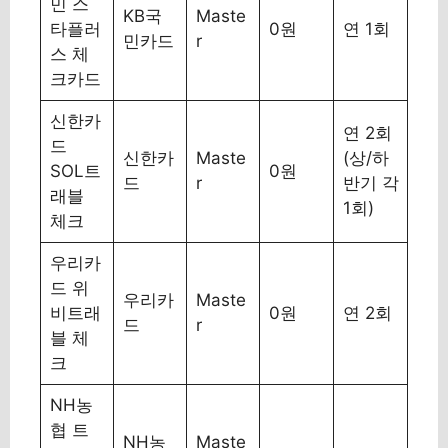
민 스
KB국
Maste
타플러
0원
연 1회
민카드
r
스 체
크카드
신한카
연 2회
드
신한카
Maste
(상/하
SOL트
0원
드
r
반기 각
래블
1회)
체크
우리카
드 위
우리카
Maste
비트래
0원
연 2회
드
r
블 체
크
NH농
협 트
NH농
Maste