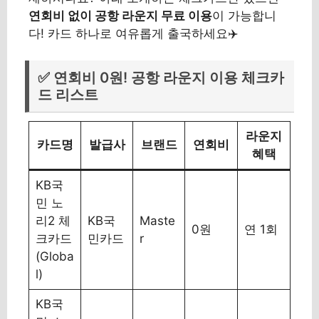
연회비 없이 공항 라운지 무료 이용
이 가능합니
다! 카드 하나로 여유롭게 출국하세요✈️
✅ 연회비 0원! 공항 라운지 이용 체크카
드 리스트
라운지
카드명
발급사
브랜드
연회비
혜택
KB국
민 노
리2 체
KB국
Maste
0원
연 1회
크카드
민카드
r
(Globa
l)
KB국