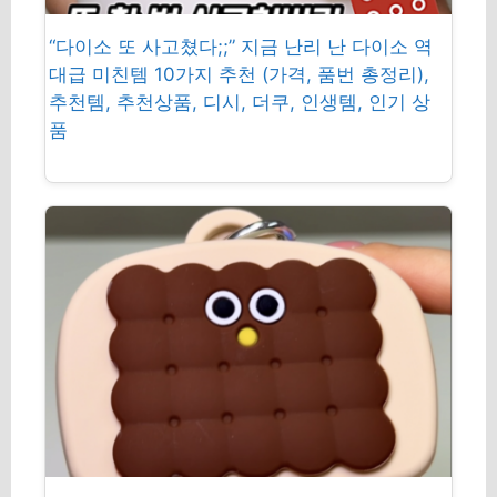
“다이소 또 사고쳤다;;” 지금 난리 난 다이소 역
대급 미친템 10가지 추천 (가격, 품번 총정리),
추천템, 추천상품, 디시, 더쿠, 인생템, 인기 상
품