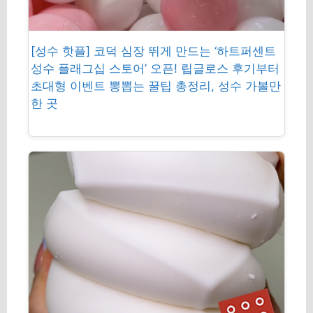
[성수 핫플] 코덕 심장 뛰게 만드는 ‘하트퍼센트
성수 플래그십 스토어’ 오픈! 립글로스 후기부터
초대형 이벤트 뽕뽑는 꿀팁 총정리, 성수 가볼만
한 곳