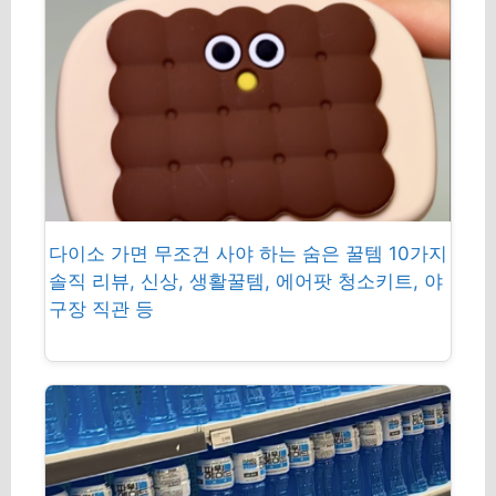
다이소 가면 무조건 사야 하는 숨은 꿀템 10가지
솔직 리뷰, 신상, 생활꿀템, 에어팟 청소키트, 야
구장 직관 등