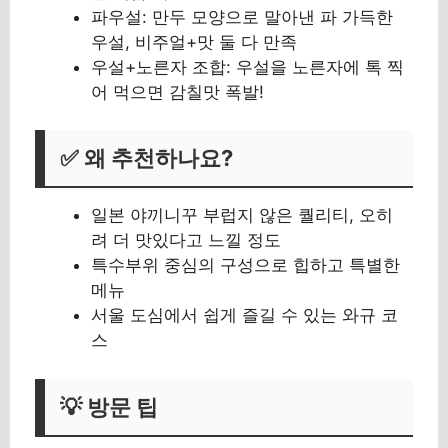
파우설: 만두 모양으로 말아낸 파 가득한
우설, 비주얼+맛 둘 다 만족
우설+노른자 조합: 우설을 노른자에 톡 찍
어 먹으면 감칠맛 폭발!
✅ 왜 추천하나요?
일본 야끼니꾸 부럽지 않은 퀄리티, 오히
려 더 맛있다고 느낄 정도
특수부위 중심의 구성으로 힙하고 특별한
메뉴
서울 도심에서 쉽게 즐길 수 있는 와규 코
스
💡 방문 팁