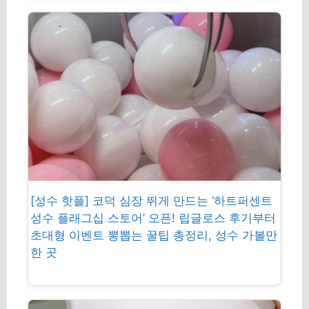
[성수 핫플] 코덕 심장 뛰게 만드는 ‘하트퍼센트
성수 플래그십 스토어’ 오픈! 립글로스 후기부터
초대형 이벤트 뽕뽑는 꿀팁 총정리, 성수 가볼만
한 곳