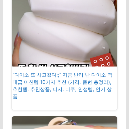
“다이소 또 사고쳤다;;” 지금 난리 난 다이소 역
대급 미친템 10가지 추천 (가격, 품번 총정리),
추천템, 추천상품, 디시, 더쿠, 인생템, 인기 상
품