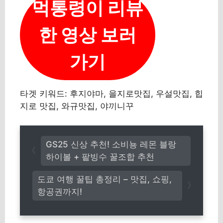
먹통령이 리뷰
한 영상 보러
가기
타겟 키워드: 후지야마, 을지로맛집, 우설맛집, 힙
지로 맛집, 와규맛집, 야끼니꾸
GS25 신상 추천! 소비뇽 레몬 블랑
하이볼 + 팥빙수 꿀조합 추천
도쿄 여행 꿀팁 총정리 – 맛집, 쇼핑,
항공권까지!