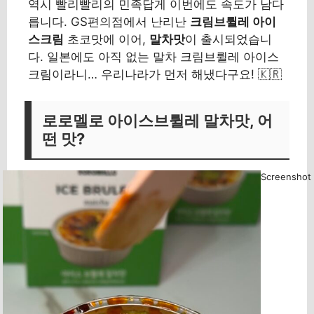
역시 빨리빨리의 민족답게 이번에도 속도가 남다
릅니다. GS편의점에서 난리난
크림브륄레 아이
스크림
초코맛에 이어,
말차맛
이 출시되었습니
다. 일본에도 아직 없는 말차 크림브륄레 아이스
크림이라니… 우리나라가 먼저 해냈다구요! 🇰🇷
로로멜로 아이스브륄레 말차맛, 어
떤 맛?
Screenshot