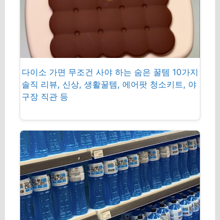
다이소 가면 무조건 사야 하는 숨은 꿀템 10가지
솔직 리뷰, 신상, 생활꿀템, 에어팟 청소키트, 야
구장 직관 등