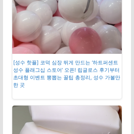
[성수 핫플] 코덕 심장 뛰게 만드는 ‘하트퍼센트
성수 플래그십 스토어’ 오픈! 립글로스 후기부터
초대형 이벤트 뽕뽑는 꿀팁 총정리, 성수 가볼만
한 곳