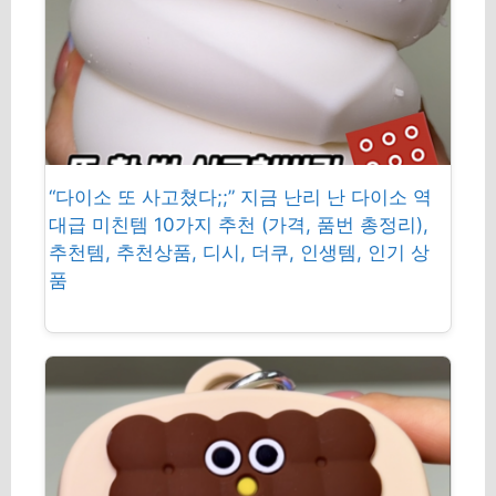
“다이소 또 사고쳤다;;” 지금 난리 난 다이소 역
대급 미친템 10가지 추천 (가격, 품번 총정리),
추천템, 추천상품, 디시, 더쿠, 인생템, 인기 상
품