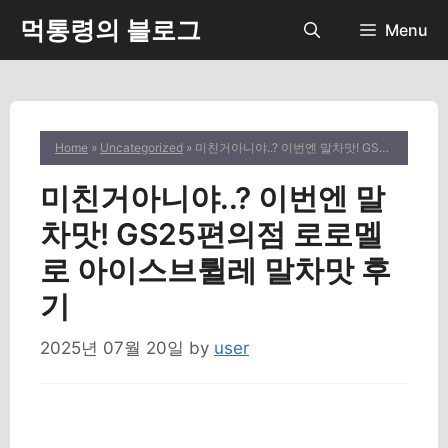
Skip
먹통령의 블로그
Menu
to
content
Home
»
Uncategorized
» 미친거아니야..? 이번엔 말차맛! GS25편의점 로로멜로 아이스브륄레 말차맛 후기
미친거아니야..? 이번엔 말
차맛! GS25편의점 로로멜
로 아이스브륄레 말차맛 후
기
2025년 07월 20일
by
user