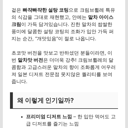
겉은
빠쟉빠쟉한 설탕 코팅
으로 크림브륄레 특유
의 식감을 그대로 재현했고, 안에는
말차 아이스
크림
이 가득 담겨있습니다. 진한 말차의 쌉쌀한
풍미에 달콤한 설탕 코팅의 조화가 입안 가득 퍼
지는 순간, “개맛있음”이 절로 나옵니다.
초코맛 버전을 맛보고 반하셨던 분들이라면, 이
번
말차맛 버전
은 더더욱 강추! 크림브륄레의 달
콤함과 고급스러운 말차의 향이 조화롭게 어우러
져 일본 디저트 전문점 못지않은 퀄리티를 보여
줍니다.
왜 이렇게 인기일까?
프리미엄 디저트 느낌
– 한 입만 먹어도 고
급 디저트를 즐기는 느낌