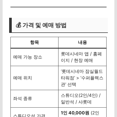
💰 가격 및 예매 방법
항목
내용
롯데시네마 앱 / 홈페
예매 가능 장소
이지 / 현장 예매
‘롯데시네마 잠실월드
예매 위치
타워점’ > ‘수퍼플렉스
관’ 선택
스튜디오(2인/4인) /
좌석 종류
일반석 / 샤롯데
1인 40,000원
(2인
스튜디오석 가격