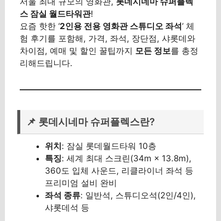
서울 최대 규모의 영화관,
롯데시네마 슈퍼플렉
스 잠실 월드타워관
!
요즘 핫한 ‘
2인용 전용 영화관 스튜디오 좌석
’ 체
험 후기를 포함해, 가격, 좌석, 장단점, 샤롯데와
차이점, 예매 및 할인 꿀팁까지
모든 정보
를 총정
리해드립니다.
📌 롯데시네마 슈퍼플렉스란?
위치
: 잠실 롯데월드타워 10층
특징
: 세계 최대 스크린(34m × 13.8m),
360도 입체 사운드, 리클라이너 좌석 등
프리미엄 설비 완비
좌석 종류
: 일반석, 스튜디오석(2인/4인),
샤롯데석 등