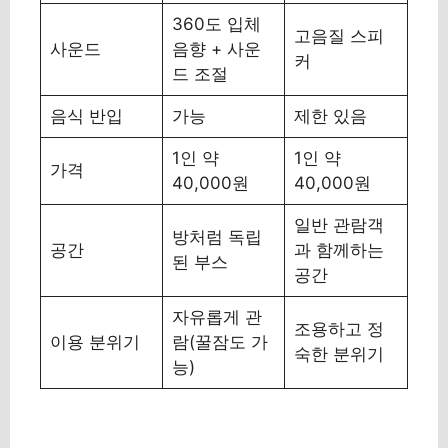
360도 입체
고음질 스피
사운드
음향 + 사운
커
드 조절
음식 반입
가능
제한 있음
1인 약
1인 약
가격
40,000원
40,000원
일반 관람객
방처럼 독립
공간
과 함께하는
된 부스
공간
자유롭게 관
조용하고 정
이용 분위기
람(꿀잠도 가
숙한 분위기
능)