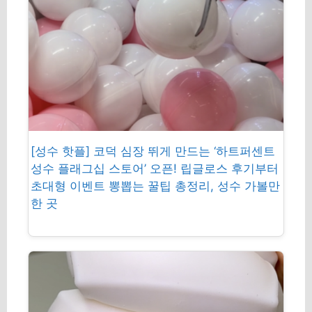
[성수 핫플] 코덕 심장 뛰게 만드는 ‘하트퍼센트
성수 플래그십 스토어’ 오픈! 립글로스 후기부터
초대형 이벤트 뽕뽑는 꿀팁 총정리, 성수 가볼만
한 곳