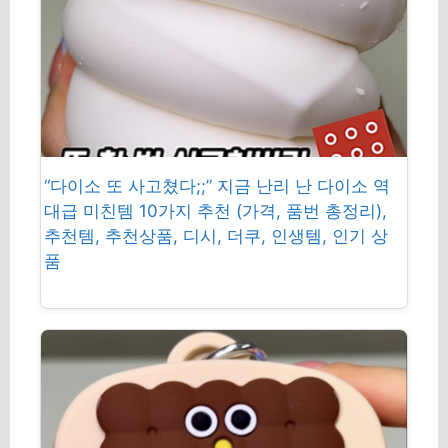
“다이소 또 사고쳤다;;” 지금 난리 난 다이소 역
대급 미친템 10가지 추천 (가격, 품번 총정리),
추천템, 추천상품, 디시, 더쿠, 인생템, 인기 상
품