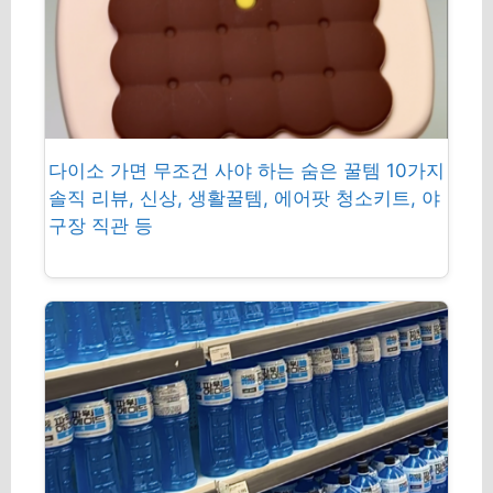
다이소 가면 무조건 사야 하는 숨은 꿀템 10가지
솔직 리뷰, 신상, 생활꿀템, 에어팟 청소키트, 야
구장 직관 등