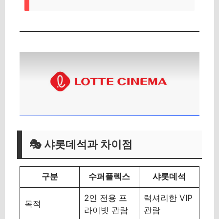
🎭 샤롯데석과 차이점
구분
수퍼플렉스
샤롯데석
2인 전용 프
럭셔리한 VIP
목적
라이빗 관람
관람