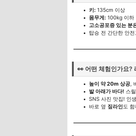
키:
135cm 이상
몸무게:
100kg 이하
고소공포증 있는 분
탑승 전 간단한 안전
👀 어떤 체험인가요?
높이 약 20m 상공
,
발 아래가 바다!
스릴
SNS 사진 맛집! 인
바로 옆
짚라인
도 함