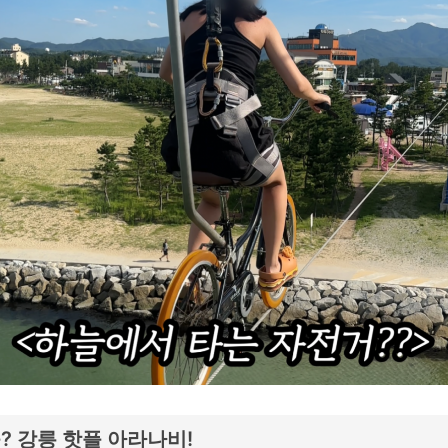
를? 강릉 핫플 아라나비!