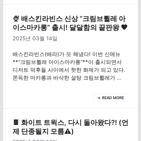
🍨 배스킨라빈스 신상 “크림브륄레 아
이스마카롱” 출시! 달달함의 끝판왕 🤎
2025년 03월 14일
배스킨라빈스(배라)가 또 해냈다! 이번 신메뉴
**”크림브륄레 아이스마카롱”**이 출시되면서
디저트 덕후들 사이에서 핫한 화제가 되고 있다.
쫀득한 마카롱과 바삭한 설탕 크림브륄레가 …
READ MORE
🍫 화이트 트윅스, 다시 돌아왔다?! (언
제 단종될지 모름⚠)